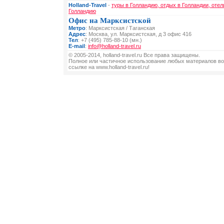
Holland-Travel
-
туры в Голландию, отдых в Голландии, отел
Голландию
Офис на Марксистской
Метро
: Марксистская / Таганская
Адрес
: Москва, ул. Марксистская, д 3 офис 416
Тел
: +7 (495) 785-88-10 (мн.)
E-mail
:
info@holland-travel.ru
© 2005-2014, holland-travel.ru Все права защищены.
Полное или частичное использование любых материалов во
ссылке на www.holland-travel.ru!