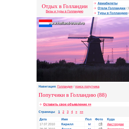
Авиабилеты
Отдых в Голландии
Отели Голландии
(1
Визы и туры в Голландию
Туры в Голландию
Навигация
:
Голландия
/
поиск попутчика
Попутчики в Голландию (88)
Оставить свое объявление »»
Страницы
:
1
2
3
4
»
»»
Дата
Имя
Пол
Фото
Куда
17.07.2010
Кирилл
Амстердам