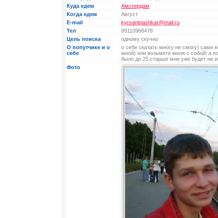
Куда едем
Амстердам
Когда едем
Август
E-mail
kyrsantpashkar@mail.ru
Тел
89110968478
Цель поиска
одному скучно
О попутчике и о
о себе сказать многу не смогу) сами 
себе
мной) или возьмете меня с собой! а п
было до 25,старше мне уже будет не 
Фото