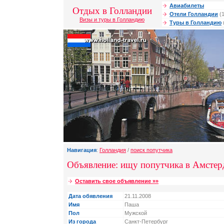
Авиабилеты
Отдых в Голландии
Отели Голландии
(1
Визы и туры в Голландию
Туры в Голландию
Навигация
:
Голландия
/
поиск попутчика
Объявление: ищу попутчика в Амстер
Оставить свое объявление »»
Дата обявления
21.11.2008
Имя
Паша
Пол
Мужской
Из города
Санкт-Петербург