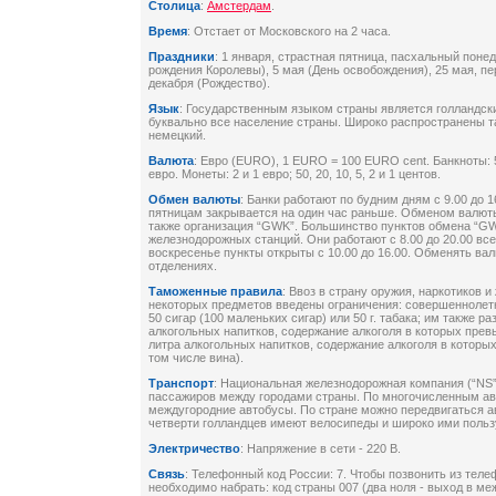
Столица
:
Амстердам
.
Время
: Отстает от Московского на 2 часа.
Праздники
: 1 января, страстная пятница, пасхальный понед
рождения Королевы), 5 мая (День освобождения), 25 мая, п
декабря (Рождество).
Язык
: Государственным языком страны является голландски
буквально все население страны. Широко распространены т
немецкий.
Валюта
: Евро (EURO), 1 EURO = 100 EURO cent. Банкноты: 500
евро. Монеты: 2 и 1 евро; 50, 20, 10, 5, 2 и 1 центов.
Обмен валюты
: Банки работают по будним дням с 9.00 до 1
пятницам закрывается на один час раньше. Обменом валют
также организация “GWK”. Большинство пунктов обмена “GW
железнодорожных станций. Они работают с 8.00 до 20.00 все
воскресенье пункты открыты с 10.00 до 16.00. Обменять ва
отделениях.
Таможенные правила
: Ввоз в страну оружия, наркотиков 
некоторых предметов введены ограничения: совершеннолетни
50 сигар (100 маленьких сигар) или 50 г. табака; им также р
алкогольных напитков, содержание алкоголя в которых прев
литра алкогольных напитков, содержание алкоголя в которых
том числе вина).
Транспорт
: Национальная железнодорожная компания (“NS”
пассажиров между городами страны. По многочисленным а
междугородние автобусы. По стране можно передвигаться а
четверти голландцев имеют велосипеды и широко ими польз
Электричество
: Напряжение в сети - 220 В.
Связь
: Телефонный код России: 7. Чтобы позвонить из теле
необходимо набрать: код страны 007 (два ноля - выход в ме