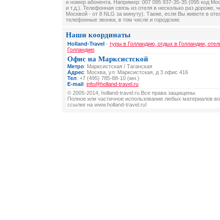
и номер абонента. Например: 007 095 937-35-35 (095 код Мос
и т.д.). Телефонная связь из отеля в несколько раз дороже, 
Москвой - от 8 NLG за минуту). Также, если Вы живете в оте
телефонные звонки, в том числе и городские.
Наши координаты
Holland-Travel
-
туры в Голландию, отдых в Голландии, отел
Голландию
Офис на Марксистской
Метро
: Марксистская / Таганская
Адрес
: Москва, ул. Марксистская, д 3 офис 416
Тел
: +7 (495) 785-88-10 (мн.)
E-mail
:
info@holland-travel.ru
© 2005-2014, holland-travel.ru Все права защищены.
Полное или частичное использование любых материалов во
ссылке на www.holland-travel.ru!