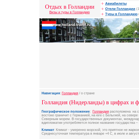
Авиабилеты
Отдых в Голландии
Отели Голландии
(1
Визы и туры в Голландию
Туры в Голландию
Навигация
:
Голландия
/ о стране
Голландия (Нидерланды) в цифрах и ф
Географическое положение
:
Голландия
расположена на с
востоке граничит с Германией, на юге с Бельгией, на север
Северным морем. В государственных документах, междунар
вдипломатии употребляется полное название государства –
Климат
: Климат - умеренно морской, это приятное не жаркое
Среднесуточная температура в январе +4 С, в июле и август