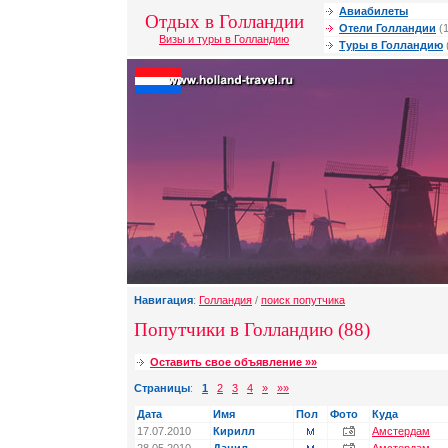
Авиабилеты
Отдых в Голландии
Отели Голландии
(1
Визы и туры в Голландию
Туры в Голландию
Навигация
:
Голландия
/
поиск попутчика
Попутчики в Голландию (88)
Оставить свое объявление »»
Страницы
:
1
2
3
4
»
»»
Дата
Имя
Пол
Фото
Куда
17.07.2010
Кирилл
Амстердам