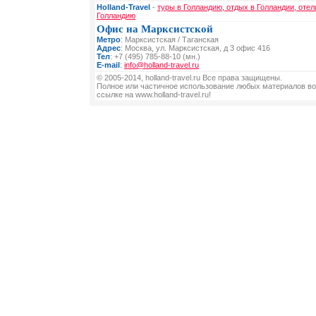
Holland-Travel
-
туры в Голландию, отдых в Голландии, отел
Голландию
Офис на Марксистской
Метро
: Марксистская / Таганская
Адрес
: Москва, ул. Марксистская, д 3 офис 416
Тел
: +7 (495) 785-88-10 (мн.)
E-mail
:
info@holland-travel.ru
© 2005-2014, holland-travel.ru Все права защищены.
Полное или частичное использование любых материалов во
ссылке на www.holland-travel.ru!