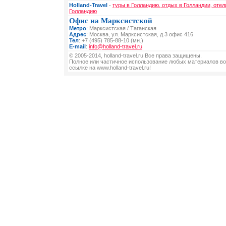
Holland-Travel
-
туры в Голландию, отдых в Голландии, отел
Голландию
Офис на Марксистской
Метро
: Марксистская / Таганская
Адрес
: Москва, ул. Марксистская, д 3 офис 416
Тел
: +7 (495) 785-88-10 (мн.)
E-mail
:
info@holland-travel.ru
© 2005-2014, holland-travel.ru Все права защищены.
Полное или частичное использование любых материалов во
ссылке на www.holland-travel.ru!