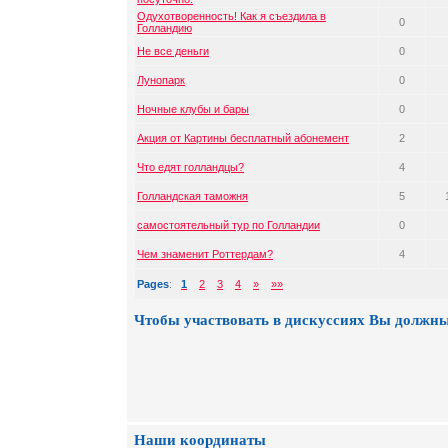
Одухотворенность! Как я съездила в
0
Голландию
Не все деньги
0
Лунопарк
0
Ночные клубы и бары
0
Акция от Картины бесплатный абонемент
2
Что едят голландцы?
4
Голландская таможня
5
самостоятельный тур по Голландии
0
Чем знаменит Роттердам?
4
Pages
:
1
2
3
4
»
»»
Чтобы участвовать в дискуссиях Вы должны
Наши координаты