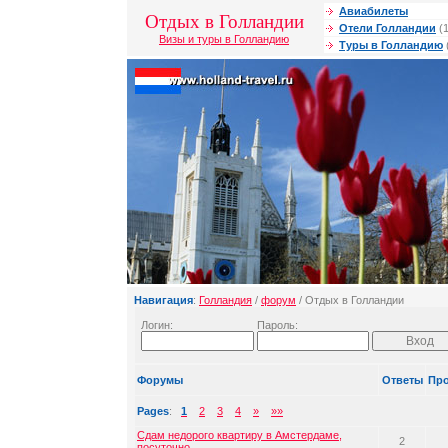
Авиабилеты
Отдых в Голландии
Отели Голландии
(1
Визы и туры в Голландию
Туры в Голландию
Навигация
:
Голландия
/
форум
/ Отдых в Голландии
Логин:
Пароль:
Форумы
Ответы
Пр
Pages
:
1
2
3
4
»
»»
Сдам недорого квартиру в Амстердаме,
2
посуточно.