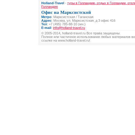
Holland-Travel
-
туры в Голландию, отдых в Голландии, отел
Голландию
Офис на Марксистской
Метро
: Марксистская / Таганская
Адрес
: Москва, ул. Марксистская, д 3 офис 416
Тел
: +7 (495) 785-88-10 (мн.)
E-mail
:
info@holland-travel.ru
© 2005-2014, holland-travel.ru Все права защищены.
Полное или частичное использование любых материалов во
ссылке на www.holland-travel.ru!