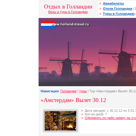
Авиабилеты
Отдых в Голландии
Отели Голландии
(1
Визы и туры в Голландию
Туры в Голландию
Навигация
:
Голландия
/
туры
/ Тур «Амстердам» Вылет 30.1
«Амстердам» Вылет 30.12
Дата заездов: с 30.12.12 по 5.01.
Кол-во дней: 7
Оформить он-лайн заявку на это