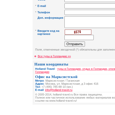
*
E-mail
*
Телефон
Доп. информация
*
Введите код на
картинке
Поля, отмеченные звездочкой (*) обязательны для заполнен
Все туры в Голландию »»
Наши координаты
Holland-Travel
-
туры в Голландию, отдых в Голландии, отел
Голландию
Офис на Марксистской
Метро
: Марксистская / Таганская
Адрес
: Москва, ул. Марксистская, д 3 офис 416
Тел
: +7 (495) 785-88-10 (мн.)
E-mail
:
info@holland-travel.ru
© 2005-2014, holland-travel.ru Все права защищены.
Полное или частичное использование любых материалов во
ссылке на www.holland-travel.ru!