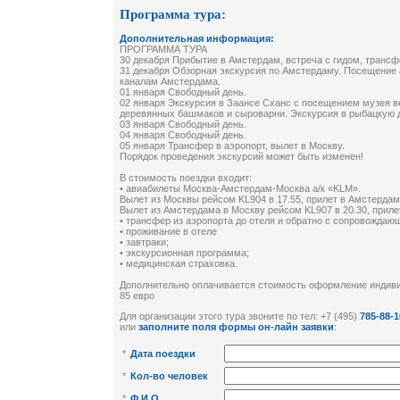
Программа тура:
Дополнительная информация:
ПРОГРАММА ТУРА
30 декабря Прибытие в Амстердам, встреча c гидом, трансф
31 декабря Обзорная экскурсия по Амстердаму. Посещение 
каналам Амстердама.
01 января Свободный день.
02 января Экскурсия в Заансе Сханс с посещением музея 
деревянных башмаков и сыроварни. Экскурсия в рыбацкую 
03 января Свободный день.
04 января Свободный день.
05 января Трансфер в аэропорт, вылет в Москву.
Порядок проведения экскурсий может быть изменен!
В стоимость поездки входит:
• авиабилеты Москва-Амстердам-Москва а/к «KLM».
Вылет из Москвы рейсом KL904 в 17.55, прилет в Амстердам 
Вылет из Амстердама в Москву рейсом KL907 в 20.30, прилет
• трансфер из аэропорта до отеля и обратно с сопровождаю
• проживание в отеле
• завтраки;
• экскурсионная программа;
• медицинская страховка.
Дополнительно оплачивается стоимость оформление индиви
85 евро
Для организации этого тура звоните по тел: +7 (495)
785-88-1
или
заполните поля формы он-лайн заявки
:
*
Дата поездки
*
Кол-во человек
*
Ф.И.О