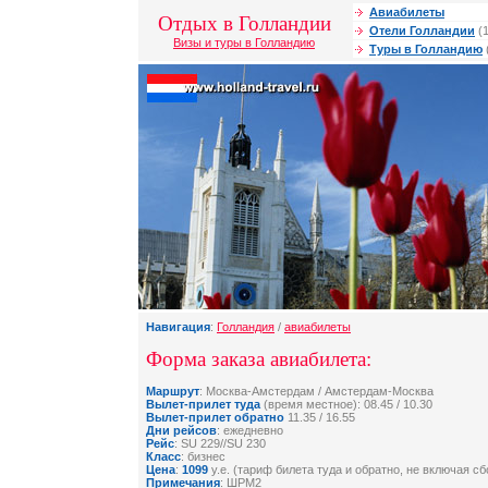
Авиабилеты
Отдых в Голландии
Отели Голландии
(1
Визы и туры в Голландию
Туры в Голландию
Навигация
:
Голландия
/
авиабилеты
Форма заказа авиабилета:
Маршрут
: Москва-Амстердам / Амстердам-Москва
Вылет-прилет туда
(время местное): 08.45 / 10.30
Вылет-прилет обратно
11.35 / 16.55
Дни рейсов
: ежедневно
Рейс
: SU 229//SU 230
Класс
: бизнес
Цена
:
1099
у.е. (тариф билета туда и обратно, не включая с
Примечания
: ШРМ2