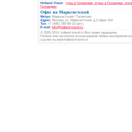
Holland-Travel
-
туры в Голландию, отдых в Голландии, отел
Голландию
Офис на Марксистской
Метро
: Марксистская / Таганская
Адрес
: Москва, ул. Марксистская, д 3 офис 416
Тел
: +7 (495) 785-88-10 (мн.)
E-mail
:
info@holland-travel.ru
© 2005-2014, holland-travel.ru Все права защищены.
Полное или частичное использование любых материалов во
ссылке на www.holland-travel.ru!