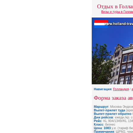
Отдых в Голл
Визы и туры в Голл
Навигация
:
Голландия
/
Форма заказа ав
Маршрут
: Москва-Эндхо
Вылет-прилет туда
(врем
Вылет-прилет обратно
Дни рейсов
: ежедн./кр. с
Рейс
: KL 904/1349//KL 13
Класс
: бизнес
Цена
:
1083
у.е. (тариф б
Примечания
: ШРМ2, че