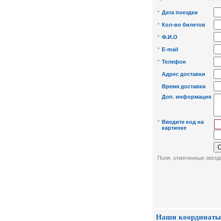
*
Дата поездки
*
Кол-во билетов
*
Ф.И.О
*
E-mail
*
Телефон
Адрес доставки
Время доставки
Доп. информация
*
Введите код на
картинке
Поля, отмеченные звездо
Наши координаты