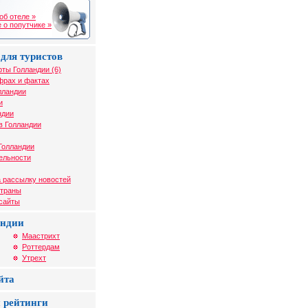
об отеле »
 о попутчике »
для туристов
рты Голландии (6)
фрах и фактах
лландии
и
ндии
в Голландии
Голландии
ельности
 рассылку новостей
страны
 сайты
андии
Маастрихт
Роттердам
Утрехт
йта
 рейтинги