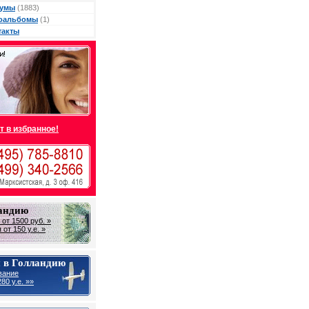
умы
(1883)
оальбомы
(1)
такты
т в избранное!
ландию
от 1500 руб. »
от 150 у.е. »
 в Голландию
вание
80 у.е. »»