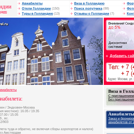
Авиабилеты
Виза в Голландию
Фор
андии
Отели Голландии
(150)
Поиск попутчика
(88)
Фот
андию
Туры в Голландию
(13)
Отзывы о Голландии
(7)
Кон
Добавить сай
авиабилеты
Виза в Гол
С приглашением 
иабилета:
Без приглашения 
вен / Эндховен-Москва
я местное): 16.05 / 19.35
Авиабилеты
07.00 / 15.05
б., вс.
Заказ и брониро
42/903
авиабилетов от 2
илета туда и обратно, не включая сборы аэропортов и налоги)
рез Амстердам