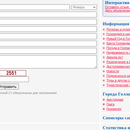
Интерактив
Оставить отзыв 
Дать объявление
Информация 
Регионы и куро
Голландия в ци
Новый Год в Го
Карта Голланди
Погода в Голла
Недвижимость 
Аренда яхт
Развлечения в 
Достопримечат
Новости
Подписаться на
Туры в другие 
Туристические
чкой (*) обязательны для заполнения!
Города Голл
Амстердам
Гаага
Гронинген
Спонсоры са
Статистика и