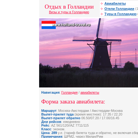
Авиабилеты
Отдых в Голландии
Отели Голландии
(1
Визы и туры в Голландию
Туры в Голландию
Навигация
:
Голландия
/
авиабилеты
Форма заказа авиабилета:
Маршрут
: Москва-Амстердам / Амстердам-Москва
Вылет-прилет туда
(время местное): 17.35 / 22.20
Вылет-прилет обратно
06.50/07.20 / 17.00/16.45
Дни рейсов
: ежедневно
Рейс
: AZ 561/120//AZ 7711/115
Класс
: эконом.
Цена
:
289
у.е. (тариф билета туда и обратно, не включая сб
Примечания
: ШРМ2, через Милан/Рим