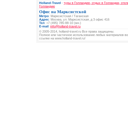
Holland-Travel
-
туры в Голландию, отдых в Голландии, отел
Голландию
Офис на Марксистской
Метро
: Марксистская / Таганская
Адрес
: Москва, ул. Марксистская, д 3 офис 416
Тел
: +7 (495) 785-88-10 (мн.)
E-mail
:
info@holland-travel.ru
© 2005-2014, holland-travel.ru Все права защищены.
Полное или частичное использование любых материалов во
ссылке на www.holland-travel.ru!